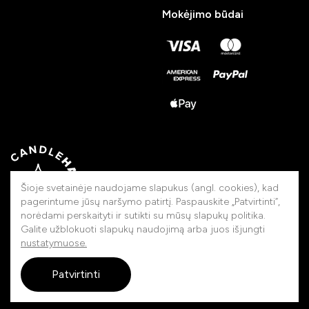
Mokėjimo būdai
Šioje svetainėje naudojame slapukus (angl. cookies), kad
pagerintume jūsų naršymo patirtį. Paspauskite „Patvirtinti“,
norėdami perskaityti ir sutikti su mūsų slapukų politika.
Galite užblokuoti slapukų naudojimą arba juos išjungti
nustatymuose.
Rankų darbo, pagaminta
Lietuvoje
Patvirtinti
© 2026 Candlehand. Visos teisės saugomos.
touched by
digitouch!