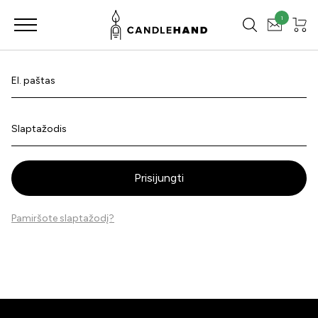
1
El. paštas
Slaptažodis
Prisijungti
Pamiršote slaptažodį?