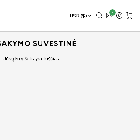
1
USD
($)
SAKYMO SUVESTINĖ
Jūsų krepšelis yra tuščias