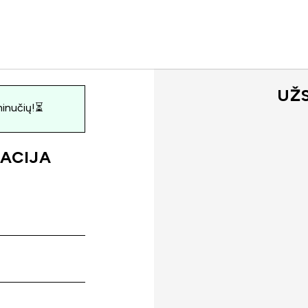
UŽ
inučių!⏳
ACIJA