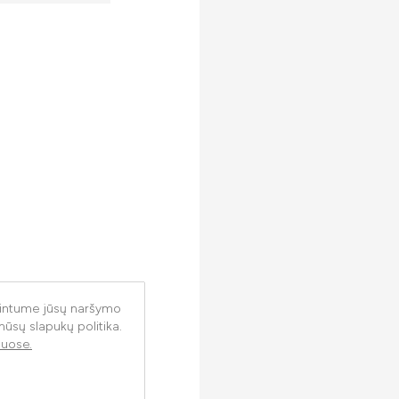
rintume jūsų naršymo
 mūsų slapukų politika.
uose.