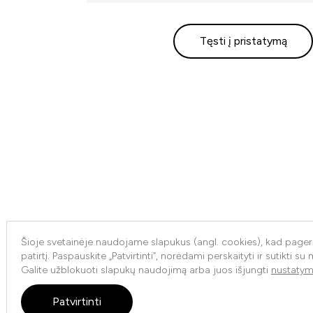
Tęsti į pristatymą
Šioje svetainėje naudojame slapukus (angl. cookies), kad page
patirtį. Paspauskite „Patvirtinti“, norėdami perskaityti ir sutikti su
Galite užblokuoti slapukų naudojimą arba juos išjungti
nustatym
Patvirtinti