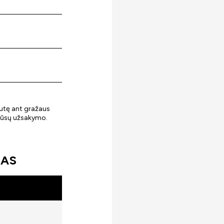
utę ant gražaus
 jūsų užsakymo.
SAS